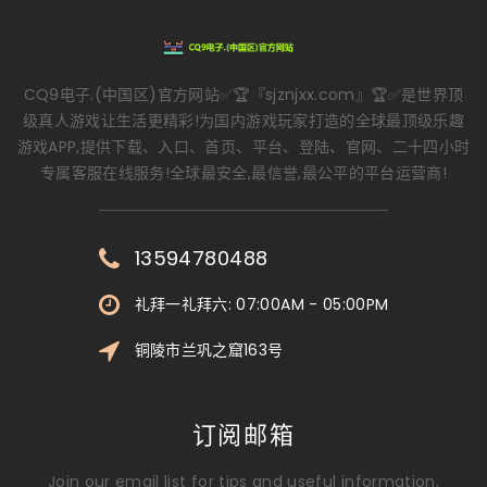
CQ9电子.(中国区)官方网站✅🏆『sjznjxx.com』🏆✅是世界顶
级真人游戏让生活更精彩!为国内游戏玩家打造的全球最顶级乐趣
游戏APP,提供下载、入口、首页、平台、登陆、官网、二十四小时
专属客服在线服务!全球最安全,最信誉,最公平的平台运营商!
13594780488
礼拜一礼拜六: 07:00AM - 05:00PM
铜陵市兰巩之窟163号
订阅邮箱
Join our email list for tips and useful information.