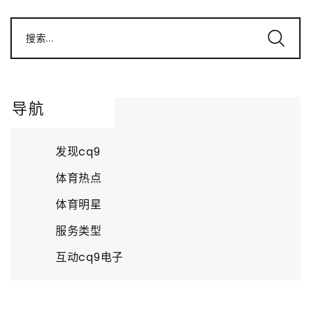
搜索...
导航
发现cq9
体育热点
体育明星
服务类型
互动cq9电子