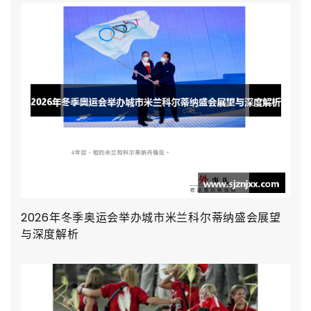
2026年冬季奥运会举办城市米兰科尔蒂纳盛会展望
与深度解析