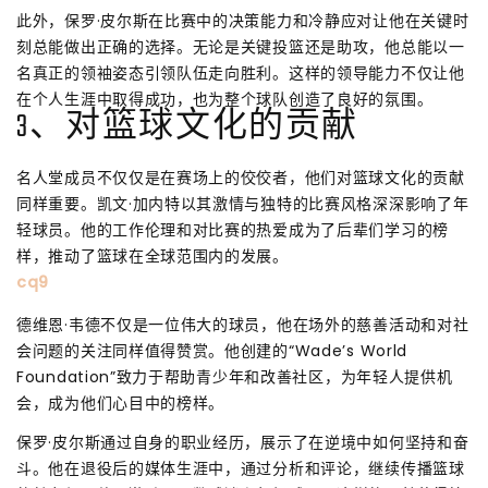
此外，保罗·皮尔斯在比赛中的决策能力和冷静应对让他在关键时
刻总能做出正确的选择。无论是关键投篮还是助攻，他总能以一
名真正的领袖姿态引领队伍走向胜利。这样的领导能力不仅让他
在个人生涯中取得成功，也为整个球队创造了良好的氛围。
3、对篮球文化的贡献
名人堂成员不仅仅是在赛场上的佼佼者，他们对篮球文化的贡献
同样重要。凯文·加内特以其激情与独特的比赛风格深深影响了年
轻球员。他的工作伦理和对比赛的热爱成为了后辈们学习的榜
样，推动了篮球在全球范围内的发展。
cq9
德维恩·韦德不仅是一位伟大的球员，他在场外的慈善活动和对社
会问题的关注同样值得赞赏。他创建的“Wade’s World
Foundation”致力于帮助青少年和改善社区，为年轻人提供机
会，成为他们心目中的榜样。
保罗·皮尔斯通过自身的职业经历，展示了在逆境中如何坚持和奋
斗。他在退役后的媒体生涯中，通过分析和评论，继续传播篮球