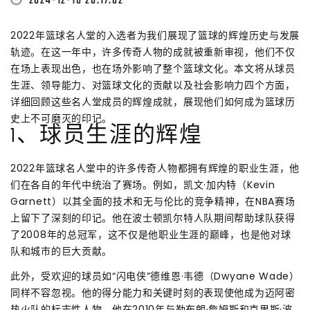
2024-12-18 20:17:02
2022年篮球名人堂的入选者为我们展现了篮球的辉煌历史与发展
轨迹。在这一年中，许多传奇人物的成就被重新审视，他们不仅
在场上表现出色，也在场外影响了整个篮球文化。本文将从球员
生涯、领导能力、对篮球文化的贡献以及社会影响力四个方面，
详细回顾这些名人堂成员的辉煌成就，展现他们如何成为篮球历
史上不可磨灭的印记。
1、球员生涯的辉煌
2022年篮球名人堂中的许多传奇人物都拥有辉煌的职业生涯，他
们在各自的年代中统治了赛场。例如，凯文·加内特（Kevin
Garnett）以其全面的技术和无与伦比的竞争精神，在NBA赛场
上留下了深刻的印记。他在波士顿凯尔特人队期间帮助球队获得
了2008年的总冠军，这不仅是他职业生涯的巅峰，也是他对球
队和城市的巨大贡献。
此外，受欢迎的球员如“闪电侠”德维恩·韦德（Dwyane Wade）
同样不容忽视。他的得分能力和关键时刻的表现使他成为迈阿密
热火队的标志性人物。他在2010年与勒布朗·詹姆斯和克里斯·波