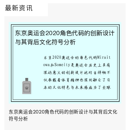
最新资讯
东京奥运会2020角色代码的创新设计与其背后文化
符号分析