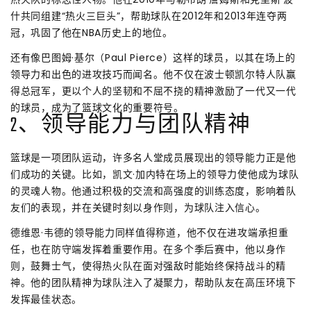
什共同组建“热火三巨头”，帮助球队在2012年和2013年连夺两
冠，巩固了他在NBA历史上的地位。
还有像巴图姆·基尔（Paul Pierce）这样的球员，以其在场上的
领导力和出色的进攻技巧而闻名。他不仅在波士顿凯尔特人队赢
得总冠军，更以个人的坚韧和不屈不挠的精神激励了一代又一代
的球员，成为了篮球文化的重要符号。
2、领导能力与团队精神
篮球是一项团队运动，许多名人堂成员展现出的领导能力正是他
们成功的关键。比如，凯文·加内特在场上的领导力使他成为球队
的灵魂人物。他通过积极的交流和高强度的训练态度，影响着队
友们的表现，并在关键时刻以身作则，为球队注入信心。
德维恩·韦德的领导能力同样值得称道，他不仅在进攻端承担重
任，也在防守端发挥着重要作用。在多个季后赛中，他以身作
则，鼓舞士气，使得热火队在面对强敌时能始终保持战斗的精
神。他的团队精神为球队注入了凝聚力，帮助队友在高压环境下
发挥最佳状态。