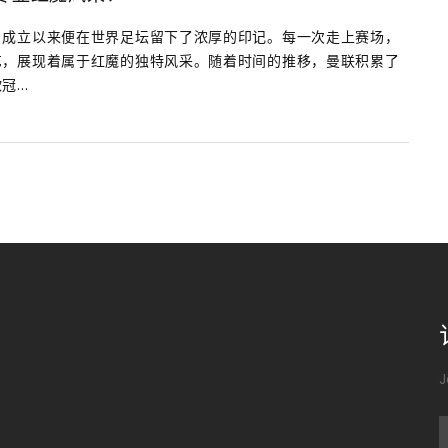
自成立以来便在世界足坛留下了浓厚的印记。每一次走上赛场，
艺，展现着属于红魔的独特风采。随着时间的推移，曼联积累了
...
J