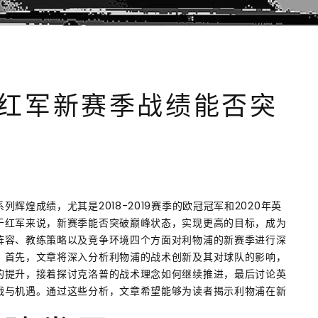
红军新赛季战绩能否突
煌成绩，尤其是2018-2019赛季的欧冠冠军和2020年英
于红军来说，新赛季能否突破巅峰状态，实现更高的目标，成为
阵容、教练策略以及竞争环境四个方面对利物浦的新赛季进行深
。首先，文章将深入分析利物浦的战术创新及其对球队的影响，
的提升，接着探讨克洛普的战术理念如何继续推进，最后讨论英
战与机遇。通过这些分析，文章希望能够为读者揭示利物浦在新