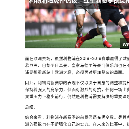
而在欧洲赛场，虽然利物浦在2018-2019赛季赢得
慕尼黑、巴黎圣日耳曼、皇家马德里等豪门俱乐部也在
浦要想重新站上欧洲之巅，必须面对更加复杂的局面。
因此，利物浦新赛季的表现不仅取决于自身的调整和提
保持着强大的竞争力，但面对激烈的对抗，任何一场比
双重压力下稳步前行，仍然是利物浦需要解决的重要课
总结：
综合来看，利物浦在新赛季的前景仍然充满变数。尽管
洲的强敌也在不断强化自己的实力。在未来的比赛中，