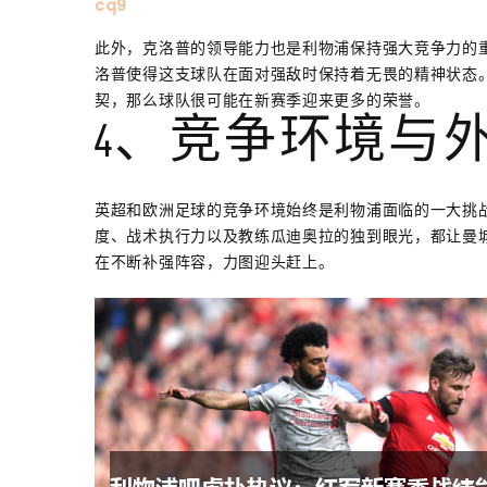
cq9
此外，克洛普的领导能力也是利物浦保持强大竞争力的
洛普使得这支球队在面对强敌时保持着无畏的精神状态
契，那么球队很可能在新赛季迎来更多的荣誉。
4、竞争环境与
英超和欧洲足球的竞争环境始终是利物浦面临的一大挑
度、战术执行力以及教练瓜迪奥拉的独到眼光，都让曼
在不断补强阵容，力图迎头赶上。