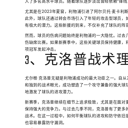
入了多名高水平球员。随着球队逐步淡出曾经依赖“锋线
尤其是在2023年夏窗，利物浦引进了阿尔贝托·麦卡利
此外，球队还通过转会市场引入了年轻的攻击型球员，
有极大的潜力。这些新援的到来，不仅补充了球队的阵
然而，球员的伤病问题始终是利物浦的一大隐忧。过去
伤缺席比赛。如果新赛季中，这些关键球员保持健康，
项冠军发起冲击。
3、克洛普战术
尤尔根·克洛普无疑是利物浦成功的最大功臣之一。自从
和独到的战术眼光，成功塑造了一个攻守兼备的强大球
地激发了球队的进攻潜力。
新赛季，克洛普继续在细节上追求极致，尤其是在面对
保持强大的竞争力。与过去几季不同，克洛普有了更多
战术。在这一过程中，如何平衡球队的进攻和防守依旧是
也容易暴露防守漏洞。