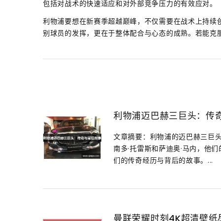
包括对战术的快速适应和对外部竞争压力的有效应对。
利物浦要想在新赛季超越巅峰，不仅需要在战术上持续
别球员的发挥，更在于整体配合与心态的成熟。若能克
利物浦迈巴赫三巨头：传
文章摘要：利物浦的迈巴赫三巨头
南多·托雷斯和萨迪奥·马内，他
们的传奇经历与背后的故事。...
曼联荣耀时刻4K超清壁纸