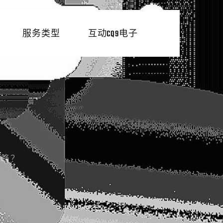
服务类型
互动CQ9电子
巅峰？