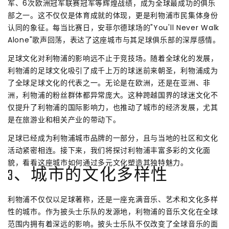
军、6次欧洲冠军联赛冠军等辉煌战绩，成为全球最成功的俱乐
部之一。这不仅仅是体育成就的体现，更是利物浦市民集体身份
认同的象征。每当比赛日，安菲尔德球场的"You'll Never Walk
Alone"歌声回荡，表达了这座城市与其足球俱乐部的深厚感情。
足球文化对利物浦的影响远不止于竞技场。随着全球化的发展，
利物浦的足球文化吸引了成千上万的球迷前来朝圣，利物浦成为
了全球足球文化的代表之一。无论是在欧洲，还是在亚洲、非
洲，利物浦的粉丝群体都异常庞大。这种跨越国界的球迷文化不
仅提升了利物浦的国际影响力，也推动了城市的经济发展，尤其
是在旅游业和相关产业的带动下。
足球已经成为利物浦城市品牌的一部分，且与当地的社区和文化
活动紧密相连。接下来，我们将探讨利物浦丰富多彩的文化面
貌，看看这座城市如何通过多元文化塑造其独特魅力。
3、城市的文化多样性
利物浦不仅仅以足球著称，还是一座充满音乐、艺术和文化多样
性的城市。作为披头士乐队的发源地，利物浦的音乐文化在全球
范围内拥有着深远的影响。披头士乐队不仅改变了全球音乐的面