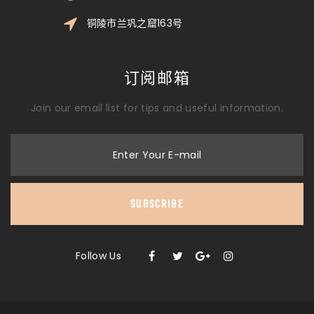
铜陵市兰巩之窟163号
订阅邮箱
Join our email list for tips and useful information.
Enter Your E-mail
SUBSCRIBE
Follow Us