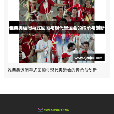
雅典奥运闭幕式回顾与现代奥运会的传承与创新