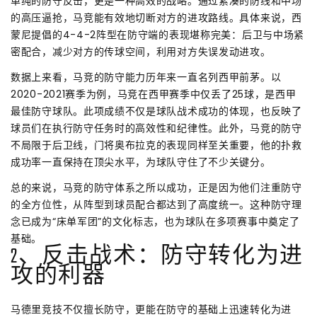
单纯的防守反击，更是一种高效的战略。通过紧凑的防线和中场
的高压逼抢，马竞能有效地切断对方的进攻路线。具体来说，西
蒙尼提倡的4-4-2阵型在防守端的表现堪称完美：后卫与中场紧
密配合，减少对方的传球空间，利用对方失误发动进攻。
数据上来看，马竞的防守能力历年来一直名列西甲前茅。以
2020-2021赛季为例，马竞在西甲赛季中仅丢了25球，是西甲
最佳防守球队。此项成绩不仅是球队战术成功的体现，也反映了
球员们在执行防守任务时的高效性和纪律性。此外，马竞的防守
不局限于后卫线，门将奥布拉克的表现同样至关重要，他的扑救
成功率一直保持在顶尖水平，为球队守住了不少关键分。
总的来说，马竞的防守体系之所以成功，正是因为他们注重防守
的全方位性，从阵型到球员配合都达到了高度统一。这种防守理
念已成为“床单军团”的文化标志，也为球队在多项赛事中奠定了
基础。
2、反击战术：防守转化为进
攻的利器
马德里竞技不仅擅长防守，更能在防守的基础上迅速转化为进