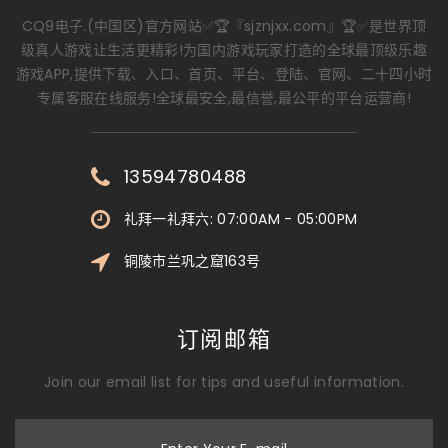
CQ9电子.(中国区)官方网站✅🏆『sjznjxx.com』🏆✅是世界顶
级真人游戏让生活更精彩!为国内游戏玩家打造的全球最顶级乐趣
游戏APP,提供下载、入口、首页、平台、登陆、官网、二十四小时
专属客服在线服务!全球最安全,最信誉,最公平的平台运营商!
13594780488
礼拜一礼拜六: 07:00AM - 05:00PM
铜陵市兰巩之窟163号
订阅邮箱
Join our email list for tips and useful information.