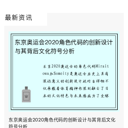
最新资讯
东京奥运会2020角色代码的创新设计与其背后文化
符号分析