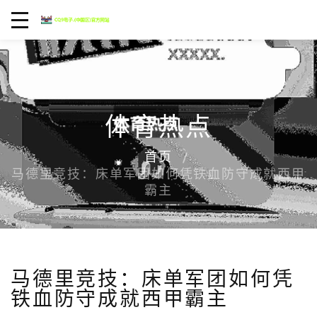
体育热点
首页
马德里竞技：床单军团如何凭铁血防守成就西甲
霸主
马德里竞技：床单军团如何凭
铁血防守成就西甲霸主