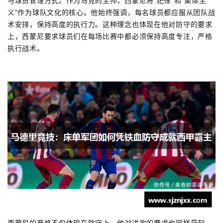
与球员管理方式。作为马竞的主帅，西蒙尼将“纪律”和“集体主
义”作为球队文化的核心。他始终强调，每名球员都应服从团队战
术安排，保持高度的执行力。这种理念也体现在他对防守的要求
上，西蒙尼要求球员们在每场比赛中都必须保持高度专注，严格
执行战术。
西蒙尼的严格不仅体现在防守上，他对进攻的要求也同样苛刻。