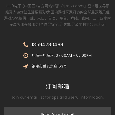
CQ9电子.(中国区)官方网站✅🏆『sjznjxx.com』🏆✅是世界顶
级真人游戏让生活更精彩!为国内游戏玩家打造的全球最顶级乐趣
游戏APP,提供下载、入口、首页、平台、登陆、官网、二十四小时
专属客服在线服务!全球最安全,最信誉,最公平的平台运营商!
13594780488
礼拜一礼拜六: 07:00AM - 05:00PM
铜陵市兰巩之窟163号
订阅邮箱
Join our email list for tips and useful information.
Enter Your E-mail