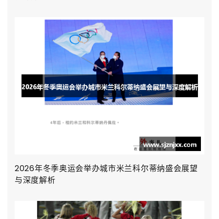
2026年冬季奥运会举办城市米兰科尔蒂纳盛会展望
与深度解析