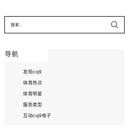
搜索...
导航
发现cq9
体育热点
体育明星
服务类型
互动cq9电子