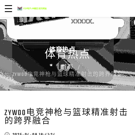
体育热点
首页
ZYWOO电竞神枪与篮球精准射击的跨界融合
ZYWOO电竞神枪与篮球精准射击
的跨界融合