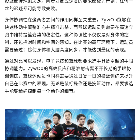
投篮或传球的决定。两者对反应速度的要求都极为苛刻，任何一
丝的迟疑都可能导致失败。
身体协调性在这两者之间的作用同样至关重要。ZywOo能够在
快速移动中调整准心并精准击杀，而篮球运动员则需要在高速奔
跑中维持投篮姿势的稳定性。这种协调性不仅仅是对身体的控
制，还包括对时间和空间的感知。在比赛的高压环境下，运动员
需要通过训练使身体和大脑高度同步，才能达到最优的表现。
通过对比可以发现，电子竞技和篮球都要求选手具备卓越的手眼
协调能力。ZywOo的高效反应和精准射击离不开长期的手眼协
调训练，篮球运动员也同样需要通过日复一日的投篮训练来提升
自己在比赛中的表现。无论是鼠标操作还是投篮动作，都要求选
手能够精确控制每一个动作的细节。