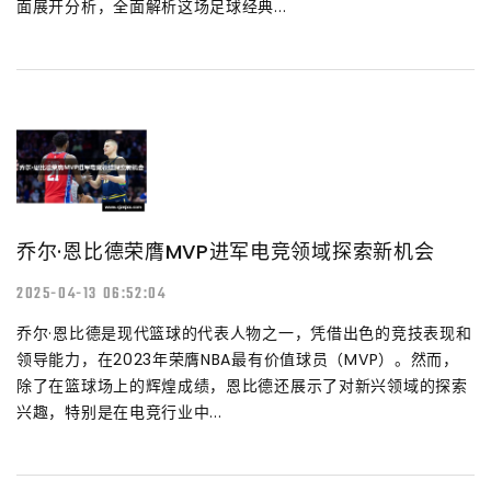
面展开分析，全面解析这场足球经典...
乔尔·恩比德荣膺MVP进军电竞领域探索新机会
2025-04-13 06:52:04
乔尔·恩比德是现代篮球的代表人物之一，凭借出色的竞技表现和
领导能力，在2023年荣膺NBA最有价值球员（MVP）。然而，
除了在篮球场上的辉煌成绩，恩比德还展示了对新兴领域的探索
兴趣，特别是在电竞行业中...