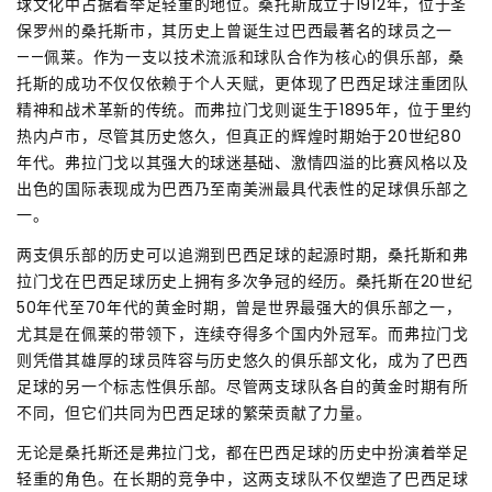
球文化中占据着举足轻重的地位。桑托斯成立于1912年，位于圣
保罗州的桑托斯市，其历史上曾诞生过巴西最著名的球员之一
——佩莱。作为一支以技术流派和球队合作为核心的俱乐部，桑
托斯的成功不仅仅依赖于个人天赋，更体现了巴西足球注重团队
精神和战术革新的传统。而弗拉门戈则诞生于1895年，位于里约
热内卢市，尽管其历史悠久，但真正的辉煌时期始于20世纪80
年代。弗拉门戈以其强大的球迷基础、激情四溢的比赛风格以及
出色的国际表现成为巴西乃至南美洲最具代表性的足球俱乐部之
一。
两支俱乐部的历史可以追溯到巴西足球的起源时期，桑托斯和弗
拉门戈在巴西足球历史上拥有多次争冠的经历。桑托斯在20世纪
50年代至70年代的黄金时期，曾是世界最强大的俱乐部之一，
尤其是在佩莱的带领下，连续夺得多个国内外冠军。而弗拉门戈
则凭借其雄厚的球员阵容与历史悠久的俱乐部文化，成为了巴西
足球的另一个标志性俱乐部。尽管两支球队各自的黄金时期有所
不同，但它们共同为巴西足球的繁荣贡献了力量。
无论是桑托斯还是弗拉门戈，都在巴西足球的历史中扮演着举足
轻重的角色。在长期的竞争中，这两支球队不仅塑造了巴西足球