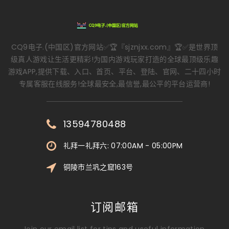
CQ9电子.(中国区)官方网站✅🏆『sjznjxx.com』🏆✅是世界顶
级真人游戏让生活更精彩!为国内游戏玩家打造的全球最顶级乐趣
游戏APP,提供下载、入口、首页、平台、登陆、官网、二十四小时
专属客服在线服务!全球最安全,最信誉,最公平的平台运营商!
13594780488
礼拜一礼拜六: 07:00AM - 05:00PM
铜陵市兰巩之窟163号
订阅邮箱
Join our email list for tips and useful information.