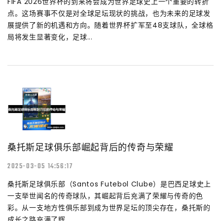
FIFA 2026世界杯的到来将会成为世界足球史上一个重要的转折
点。这场赛事不仅是对全球足坛现状的挑战，也为未来的足球发
展提供了新的机遇和方向。随着世界杯扩军至48支球队，全球格
局将发生显著变化，足球...
桑托斯足球俱乐部崛起背后的传奇与荣耀
2025-03-05 14:56:17
桑托斯足球俱乐部（Santos Futebol Clube）是巴西足球史上
一支举世闻名的传奇球队，其崛起背后充满了荣耀与传奇的色
彩。从一支地方性俱乐部到成为世界足坛的顶尖存在，桑托斯的
成长之路充满了辉...