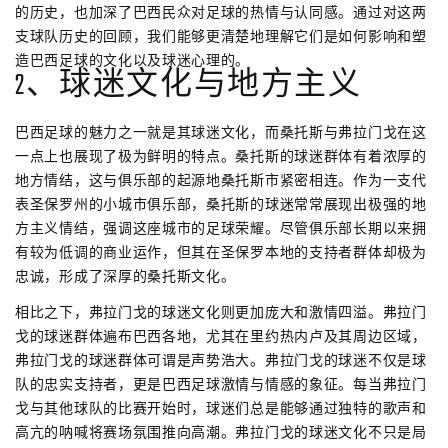
的历史，也加深了巴西民众对足球的热情与认同感。通过对这两
支球队历史的回顾，我们能够更清楚地理解它们是如何影响和塑
造巴西足球的文化以及球迷心理的。
2、球迷文化与地方主义
巴西足球的魅力之一就是其球迷文化，而桑托斯与弗拉门戈在这
一点上也展现了极为鲜明的特点。桑托斯的球迷群体有着浓厚的
地方情结，这与俱乐部的起源地桑托斯市紧密相连。作为一支代
表圣保罗州的小城市俱乐部，桑托斯的球迷常常展现出极强的地
方主义情结，强调这座城市的足球荣耀。尽管俱乐部长期以来拥
有较为低调的商业运作，但其在圣保罗本地的支持者群体却极为
忠诚，形成了深厚的桑托斯文化。
相比之下，弗拉门戈的球迷文化则更加庞大和激情四溢。弗拉门
戈的球迷群体遍布巴西各地，尤其在里约热内卢及其周边区域，
弗拉门戈的球迷群体可谓是声势浩大。弗拉门戈的球迷不仅是球
队的忠实支持者，更是巴西足球激情与情感的象征。每当弗拉门
戈与其他球队的比赛开始时，球迷们总是能够通过独特的歌声和
高亢的呐喊将赛场氛围推向高潮。弗拉门戈的球迷文化不只是局