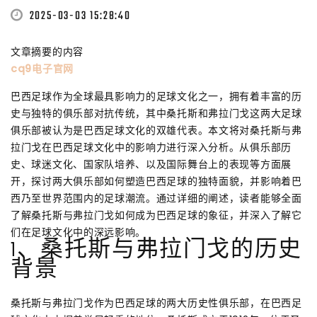
2025-03-03 15:28:40
文章摘要的内容
cq9电子官网
巴西足球作为全球最具影响力的足球文化之一，拥有着丰富的历
史与独特的俱乐部对抗传统，其中桑托斯和弗拉门戈这两大足球
俱乐部被认为是巴西足球文化的双雄代表。本文将对桑托斯与弗
拉门戈在巴西足球文化中的影响力进行深入分析。从俱乐部历
史、球迷文化、国家队培养、以及国际舞台上的表现等方面展
开，探讨两大俱乐部如何塑造巴西足球的独特面貌，并影响着巴
西乃至世界范围内的足球潮流。通过详细的阐述，读者能够全面
了解桑托斯与弗拉门戈如何成为巴西足球的象征，并深入了解它
们在足球文化中的深远影响。
1、桑托斯与弗拉门戈的历史
背景
桑托斯与弗拉门戈作为巴西足球的两大历史性俱乐部，在巴西足