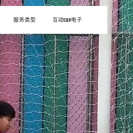
服务类型
互动CQ9电子