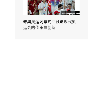
雅典奥运闭幕式回顾与现代奥
运会的传承与创新