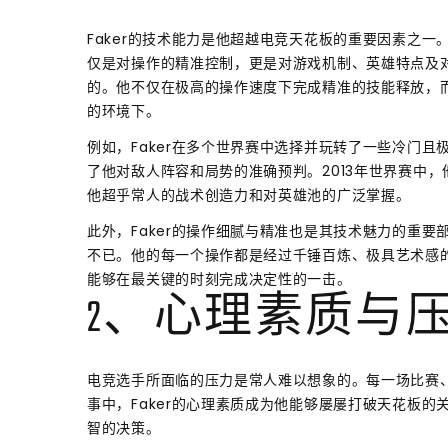
Faker的技术能力是他超越电竞天花板的重要因素之
仅是对操作的精准控制，更是对游戏机制、英雄特点及对
的。他不仅在极高的操作速度下完成精准的技能释放，
的环境下。
例如，Faker在多个世界赛中选择并玩转了一些冷门
了他对敌人阵容和局势的准确预判。2013年世界赛中
他超乎常人的战术创造力和对英雄池的广泛掌握。
此外，Faker的操作细腻与精准也是其技术魅力的重
不已。他的每一个操作都是经过千锤百炼、极具艺术感
能够在最关键的时刻完成决定性的一击。
2、心理素质与
电竞选手所面临的压力是常人难以想象的。每一场比赛
事中，Faker的心理素质成为他能够屡屡打破天花板
智的决策。