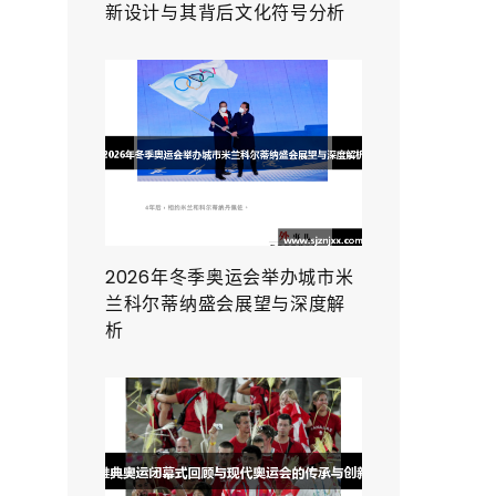
新设计与其背后文化符号分析
2026年冬季奥运会举办城市米
兰科尔蒂纳盛会展望与深度解
析