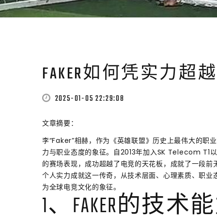
FAKER如何凭实力
2025-01-05 22:29:08
文章摘要：
李“Faker”相赫，作为《英雄联盟》历史上最伟大的
力与职业态度的象征。自2013年加入SK Telecom 
的赛场表现，成功超越了电竞的天花板，成就了一段前无
个人实力成就这一传奇，从技术层面、心理素质、职业
为全球电竞文化的象征。
1、FAKER的技