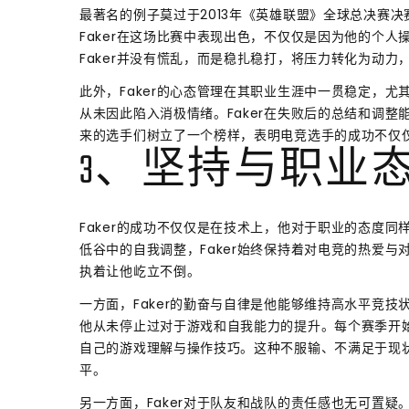
最著名的例子莫过于2013年《英雄联盟》全球总决赛决赛中
Faker在这场比赛中表现出色，不仅仅是因为他的个
Faker并没有慌乱，而是稳扎稳打，将压力转化为动力
此外，Faker的心态管理在其职业生涯中一贯稳定，
从未因此陷入消极情绪。Faker在失败后的总结和调
来的选手们树立了一个榜样，表明电竞选手的成功不仅
3、坚持与职业
Faker的成功不仅仅是在技术上，他对于职业的态度同
低谷中的自我调整，Faker始终保持着对电竞的热爱
执着让他屹立不倒。
一方面，Faker的勤奋与自律是他能够维持高水平竞
他从未停止过对于游戏和自我能力的提升。每个赛季开始
自己的游戏理解与操作技巧。这种不服输、不满足于现
平。
另一方面，Faker对于队友和战队的责任感也无可置疑