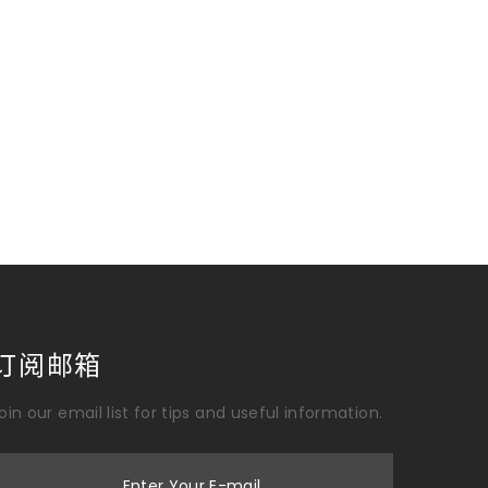
订阅邮箱
oin our email list for tips and useful information.
Enter Your E-mail