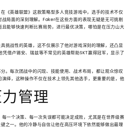
一。在《英雄联盟》这款策略型多人竞技游戏中，选手的技术不仅
战局面的深刻理解。Faker在这些方面的表现无疑是无可挑剔
而且能够快速判断比赛局势，进行最优决策，哪怕是在压力山大
且极具挑战性的英雄，这不仅展示了他对游戏深刻的理解，还凸显
，他凭借卢锡安、瑞兹等不常见的英雄帮助SKT赢得冠军，显示了
要部分。每次团战中的闪现、技能使用、战术布局，都让观众惊叹
的演绎，这种操作不仅在技术上领先其他选手，更重要的是，他
压力管理
、每一个决策、每一次失误都可能决定成败，尤其是在世界级赛
的关键之一。他的冷静与自信让他在高压环境下依然能够做出最理