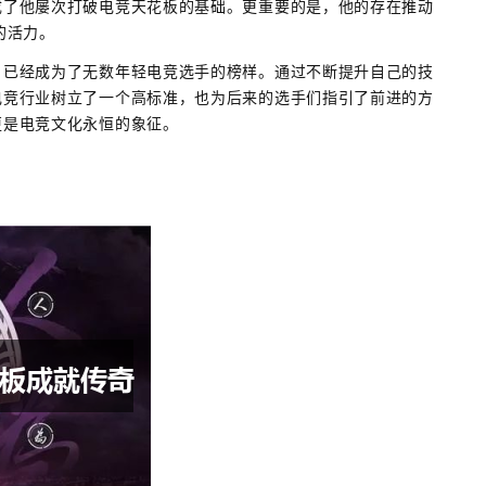
构成了他屡次打破电竞天花板的基础。更重要的是，他的存在推动
的活力。
度，已经成为了无数年轻电竞选手的榜样。通过不断提升自己的技
为电竞行业树立了一个高标准，也为后来的选手们指引了前进的方
更是电竞文化永恒的象征。