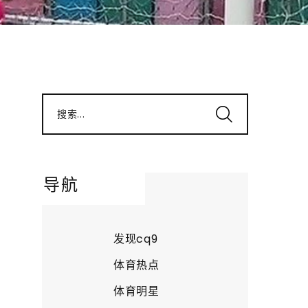
搜索...
导航
发现cq9
体育热点
体育明星