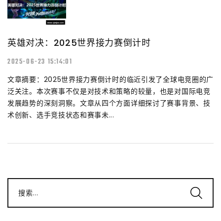
英雄对决：2025世界接力赛倒计时
2025-06-23 15:14:01
文章摘要：2025世界接力赛倒计时的临近引发了全球电竞圈的广
泛关注。本次赛事不仅是对技术和策略的较量，也是对国际电竞
发展趋势的深刻洞察。文章从四个方面详细探讨了赛事背景、技
术创新、选手竞技状态和赛事未...
搜索...