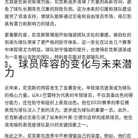
尤其是在薪资管理方面，尼克斯逐步清理了大量的高薪合同，避
免了球队长期背负沉重的财政负担。这为未来的引援和球队建设
提供了资金支持，使球队能够通过交易和自由球员市场，吸引到
具有潜力和影响力的球员。
更重要的是，尼克斯管理层开始强调团队文化的重建。锡伯杜的
到来为球队带来了更严格的防守体系，这一变化在过去几个赛季
中体现得尤为明显。球队防守强度的提升，也使得尼克斯逐渐成
为一支难以击败的球队，特别是在面对东部强队时。
3、球员阵容的变化与未来潜
力
近年来，尼克斯的阵容发生了显著变化，年轻球员逐渐成为球队
的核心力量。以RJ·巴雷特为代表的年轻球员，不仅具备出色的得
分能力，还在防守和组织上表现出色。他在2020赛季的季后赛
表现为球队注入了新的活力，逐步成为球队的重要一员。此外，
尼克斯通过交易引进了如朱利叶斯·兰德尔这样的成熟球员，他在
进攻端的表现是球队复兴的关键因素之一。
除此之外，尼克斯在选秀中不断增强自己的深度。例如，他们在