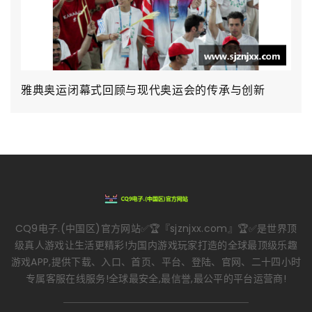
雅典奥运闭幕式回顾与现代奥运会的传承与创新
CQ9电子.(中国区)官方网站✅🏆『sjznjxx.com』🏆✅是世界顶
级真人游戏让生活更精彩!为国内游戏玩家打造的全球最顶级乐趣
游戏APP,提供下载、入口、首页、平台、登陆、官网、二十四小时
专属客服在线服务!全球最安全,最信誉,最公平的平台运营商!