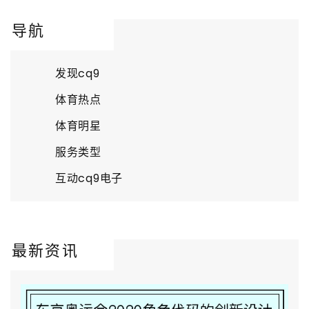
导航
发现cq9
体育热点
体育明星
服务类型
互动cq9电子
最新资讯