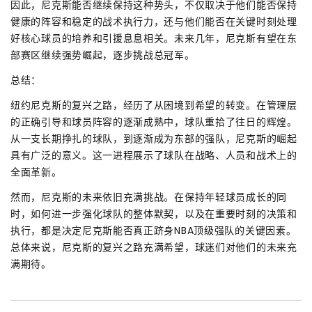
因此，尼克斯能否继续保持这种势头，不仅取决于他们能否保持
健康的阵容和稳定的战术执行力，还与他们能否在关键时刻处理
好核心球员的培养和引援息息相关。未来几年，尼克斯有望在东
部赛区继续强势崛起，逐步挑战总冠军。
总结：
纽约尼克斯的复兴之路，经历了从困境到希望的转变。在管理层
的正确引导和球员阵容的逐渐成熟中，球队重拾了往日的辉煌。
从一支长期挣扎的球队，到逐渐成为东部的强队，尼克斯的崛起
具有广泛的意义。这一进程展示了球队在战略、人员和战术上的
全面革新。
然而，尼克斯的未来依旧充满挑战。在保持年轻球员成长的同
时，如何进一步强化球队的整体默契，以及在重要时刻的决策和
执行，都是决定尼克斯能否真正跻身NBA顶级强队的关键因素。
总体来说，尼克斯的复兴之路充满希望，球迷们对他们的未来充
满期待。