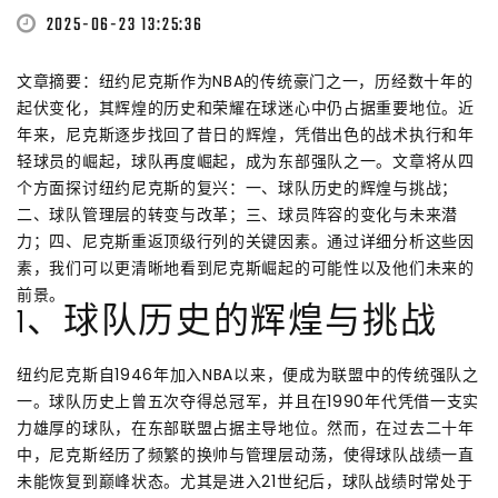
2025-06-23 13:25:36
文章摘要：纽约尼克斯作为NBA的传统豪门之一，历经数十年的
起伏变化，其辉煌的历史和荣耀在球迷心中仍占据重要地位。近
年来，尼克斯逐步找回了昔日的辉煌，凭借出色的战术执行和年
轻球员的崛起，球队再度崛起，成为东部强队之一。文章将从四
个方面探讨纽约尼克斯的复兴：一、球队历史的辉煌与挑战；
二、球队管理层的转变与改革；三、球员阵容的变化与未来潜
力；四、尼克斯重返顶级行列的关键因素。通过详细分析这些因
素，我们可以更清晰地看到尼克斯崛起的可能性以及他们未来的
前景。
1、球队历史的辉煌与挑战
纽约尼克斯自1946年加入NBA以来，便成为联盟中的传统强队之
一。球队历史上曾五次夺得总冠军，并且在1990年代凭借一支实
力雄厚的球队，在东部联盟占据主导地位。然而，在过去二十年
中，尼克斯经历了频繁的换帅与管理层动荡，使得球队战绩一直
未能恢复到巅峰状态。尤其是进入21世纪后，球队战绩时常处于