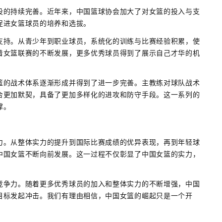
设的持续完善。近年来，中国篮球协会加大了对女篮的投入与支
促进女篮球员的培养和选拔。
支持。从青少年到职业球员，系统化的训练与比赛经验积累，使
着女篮联赛的不断发展，更多优秀球员得到了展示自己才华的机
篮的战术体系逐渐形成并得到了进一步完善。主教练对球队战术
合更加默契，具备了更加多样化的进攻和防守手段。这一系列的
撑。
力。从整体实力的提升到国际比赛成绩的优异表现，再到年轻球
中国女篮不断向前发展。这一过程不仅彰显了中国女篮的实力，
竞争力。随着更多优秀球员的加入和整体实力的不断增强，中国
目标发起冲击。我们有理由相信，中国女篮的崛起只是一个开