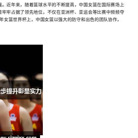
强。近年来，随着篮球水平的不断提高，中国女篮在国际赛场上
经牢牢占据了领先地位，不仅在亚洲杯、亚运会等比赛中频频夺
2年女篮世界杯上，中国女篮以强大的防守和出色的团队协作，