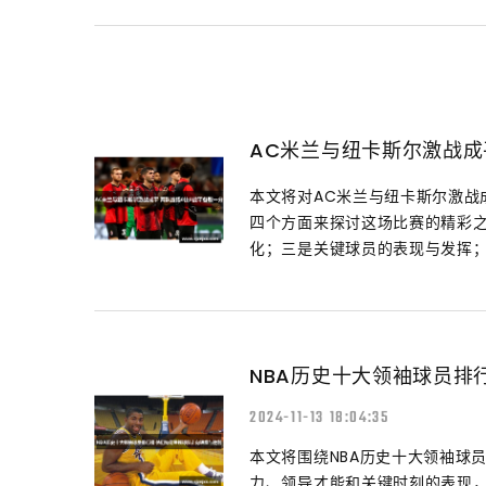
AC米兰与纽卡斯尔激战成
本文将对AC米兰与纽卡斯尔激战
四个方面来探讨这场比赛的精彩
化；三是关键球员的表现与发挥；四
NBA历史十大领袖球员排
2024-11-13 18:04:35
本文将围绕NBA历史十大领袖球
力、领导才能和关键时刻的表现