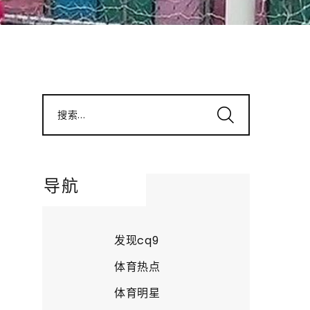
搜索...
导航
发现cq9
体育热点
体育明星