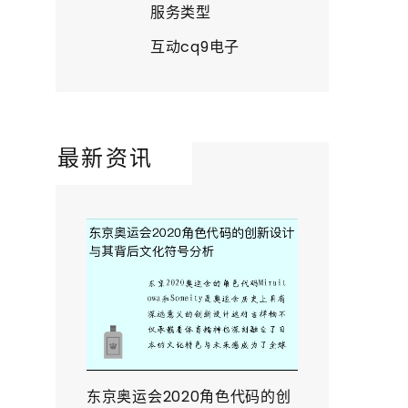
服务类型
互动cq9电子
最新资讯
东京奥运会2020角色代码的创