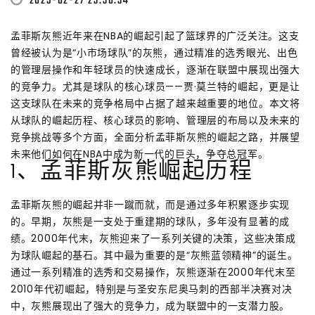
2025-02-27 23:30:34
孟菲斯灰熊近年来在NBA的崛起引起了篮球界的广泛关注。这支
曾经被认为是“小市场球队”的灰熊，通过精准的选秀眼光、出色
的管理层操作和年轻球员的快速成长，逐渐在联盟中展现出强大
的竞争力。尤其是球队的核心球员——贾·莫兰特的崛起，更是让
这支球队在未来的竞争格局中占据了越来越重要的地位。本文将
从球队的崛起历程、核心球员的影响、管理层的布局以及未来的
竞争挑战等多个方面，全面分析孟菲斯灰熊的崛起之路，并展望
未来他们如何在NBA中成为新一代的巨头，争夺总冠军。
1、孟菲斯灰熊崛起历程
孟菲斯灰熊的崛起并非一蹴而就，而是通过多年积累逐步实现
的。早期，灰熊是一支处于重建期的球队，多年没有显著的成
绩。2000年代末，灰熊迎来了一系列关键的决策，这些决策成
为球队崛起的基石。其中最为重要的是“灰熊蓝领精神”的诞生。
通过一系列精准的选秀和交易操作，灰熊逐渐在2000年代末至
2010年代初崛起，特别是与圣安东尼奥马刺的西部半决赛对决
中，灰熊展现出了强大的竞争力，成为联盟中的一支潜力股。