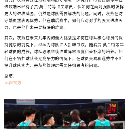
进攻端已经有了贾·莫兰特等顶尖球员，但如何在面对强队时发挥
更大的进攻威胁，仍然是球队需要解决的问题。同时，灰熊在防
守端虽然表现优秀，但在季后赛中，如何应对对手的强大进攻火
力，也是他们未来要解决的难题。
其次，灰熊在未来几年内的最大挑战是如何在球队核心球员的保
持健康的前提下，继续为球队注入新鲜血液。随着贾·莫兰特等年
轻球员的成长，球队必须继续注重阵容深度和替补席的培养。如
何在不牺牲球队长期竞争力的情况下，在球员交易和选秀中不断
提升球队实力，是灰熊管理层需要仔细思考的问题。
总结：
cq9官方