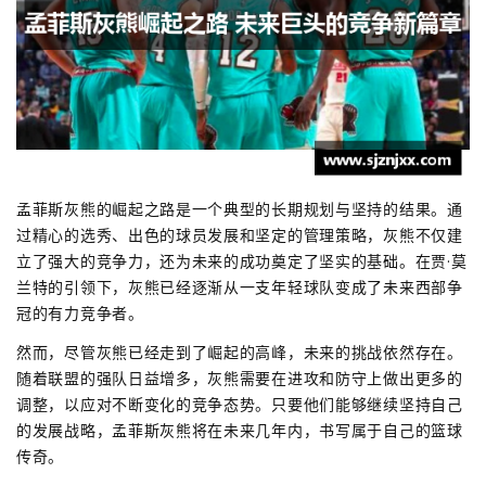
孟菲斯灰熊的崛起之路是一个典型的长期规划与坚持的结果。通
过精心的选秀、出色的球员发展和坚定的管理策略，灰熊不仅建
立了强大的竞争力，还为未来的成功奠定了坚实的基础。在贾·莫
兰特的引领下，灰熊已经逐渐从一支年轻球队变成了未来西部争
冠的有力竞争者。
然而，尽管灰熊已经走到了崛起的高峰，未来的挑战依然存在。
随着联盟的强队日益增多，灰熊需要在进攻和防守上做出更多的
调整，以应对不断变化的竞争态势。只要他们能够继续坚持自己
的发展战略，孟菲斯灰熊将在未来几年内，书写属于自己的篮球
传奇。