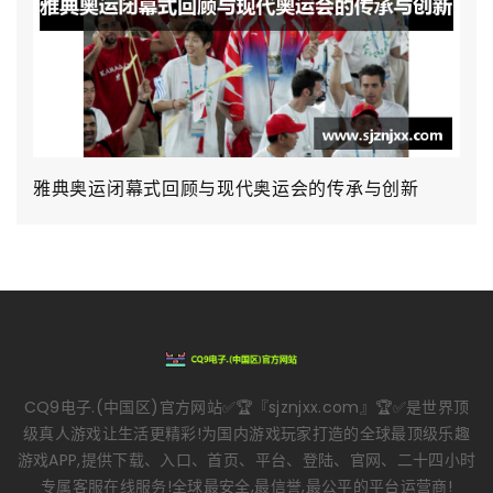
雅典奥运闭幕式回顾与现代奥运会的传承与创新
CQ9电子.(中国区)官方网站✅🏆『sjznjxx.com』🏆✅是世界顶
级真人游戏让生活更精彩!为国内游戏玩家打造的全球最顶级乐趣
游戏APP,提供下载、入口、首页、平台、登陆、官网、二十四小时
专属客服在线服务!全球最安全,最信誉,最公平的平台运营商!